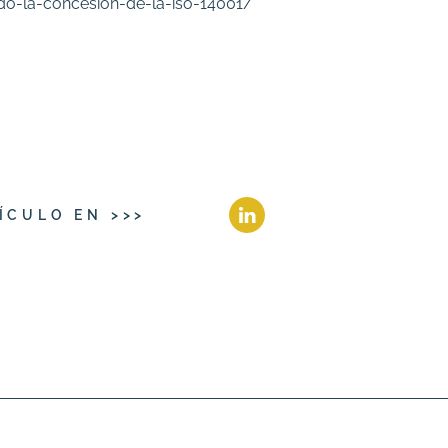
do-la-concesion-de-la-iso-14001/
ÍCULO EN >>>