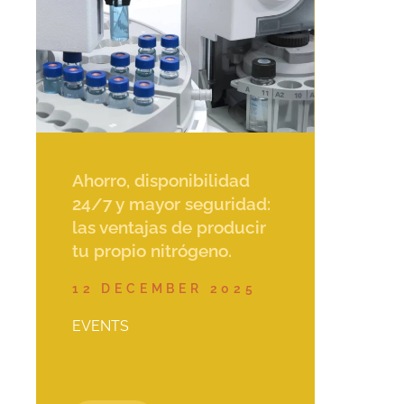
Ahorro, disponibilidad
24/7 y mayor seguridad:
las ventajas de producir
tu propio nitrógeno.
12 DECEMBER 2025
EVENTS